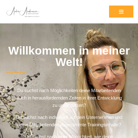
Zum
Inhalt
springen
Willkommen in meiner
Welt!
Du suchst nach Möglichkeiten deine Mitarbeitenden
auch in herausfordernden Zeiten in ihrer Entwicklung
zu unterstützen?
Du suchst nach individuell auf dein Unternehmen und
deine Mitarbeitenden abgestimmte Trainingsinhalte?
Du suchst nach einer Möglichkeit, wie deine